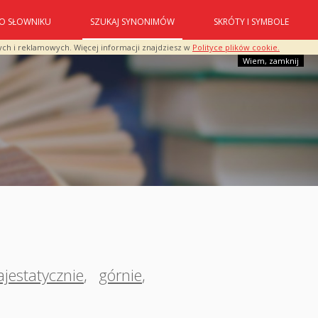
O SŁOWNIKU
SZUKAJ SYNONIMÓW
SKRÓTY I SYMBOLE
ych i reklamowych. Więcej informacji znajdziesz w
Polityce plików cookie.
Wiem, zamknij
jestatycznie
,
górnie
,