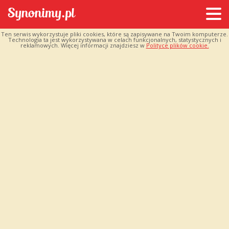
Ten serwis wykorzystuje pliki cookies, które są zapisywane na Twoim komputerze.
Technologia ta jest wykorzystywana w celach funkcjonalnych, statystycznych i
reklamowych. Więcej informacji znajdziesz w
Polityce plików cookie.