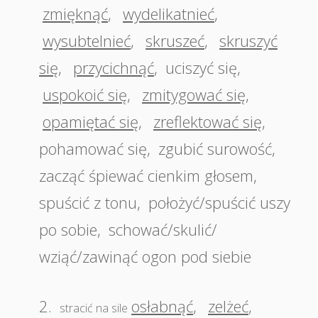
zmięknąć
,
wydelikatnieć
,
wysubtelnieć
,
skruszeć
,
skruszyć
się
,
przycichnąć
,
uciszyć się
,
uspokoić się
,
zmitygować się
,
opamiętać się
,
zreflektować się
,
pohamować się
,
zgubić surowość
,
zacząć śpiewać cienkim głosem
,
spuścić z tonu
,
położyć/spuścić uszy
po sobie
,
schować/skulić/
wziąć/zawinąć ogon pod siebie
2.
osłabnąć
,
zelżeć
,
stracić na sile