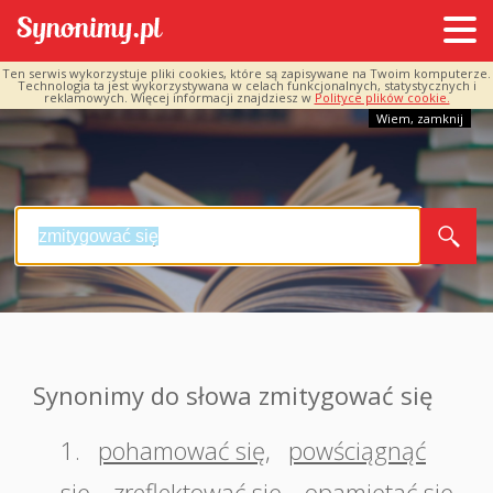
Ten serwis wykorzystuje pliki cookies, które są zapisywane na Twoim komputerze.
Technologia ta jest wykorzystywana w celach funkcjonalnych, statystycznych i
reklamowych. Więcej informacji znajdziesz w
Polityce plików cookie.
Wiem, zamknij
Synonimy do słowa zmitygować się
1.
pohamować się
,
powściągnąć
się
,
zreflektować się
,
opamiętać się
,