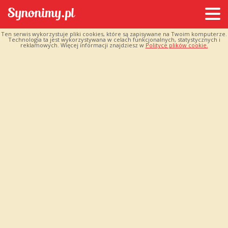
Ten serwis wykorzystuje pliki cookies, które są zapisywane na Twoim komputerze.
Technologia ta jest wykorzystywana w celach funkcjonalnych, statystycznych i
reklamowych. Więcej informacji znajdziesz w
Polityce plików cookie.