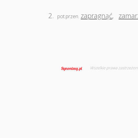
2.
zapragnąć
,
zamar
pot.przen.
Wszelkie prawa zastrzeżon