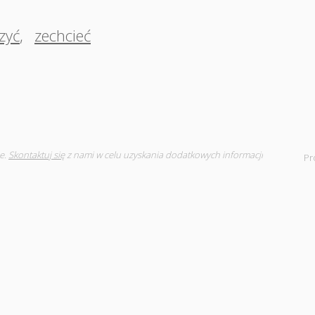
zyć
,
zechcieć
e.
Skontaktuj się
z nami w celu uzyskania dodatkowych informacji
Pr