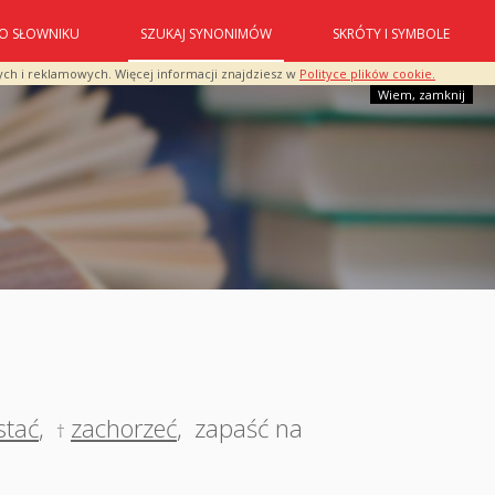
O SŁOWNIKU
SZUKAJ SYNONIMÓW
SKRÓTY I SYMBOLE
ych i reklamowych. Więcej informacji znajdziesz w
Polityce plików cookie.
Wiem, zamknij
stać
,
zachorzeć
,
zapaść na
†