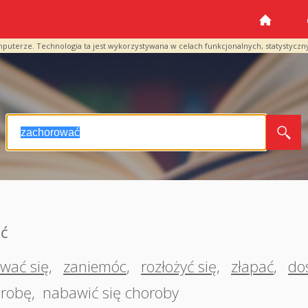
mputerze. Technologia ta jest wykorzystywana w celach funkcjonalnych, statystyczn
ać
wać się
,
zaniemóc
,
rozłożyć się
,
złapać
,
do
orobę
,
nabawić się choroby