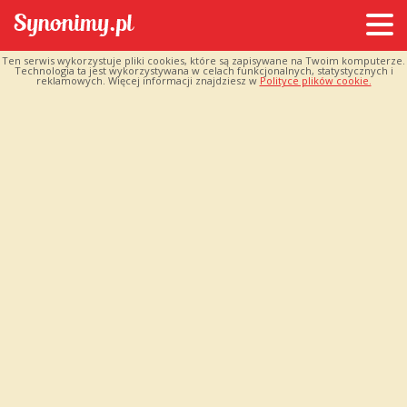
Ten serwis wykorzystuje pliki cookies, które są zapisywane na Twoim komputerze.
Technologia ta jest wykorzystywana w celach funkcjonalnych, statystycznych i
reklamowych. Więcej informacji znajdziesz w
Polityce plików cookie.