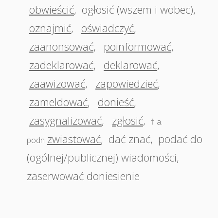
obwieścić
,
ogłosić (wszem i wobec)
,
oznajmić
,
oświadczyć
,
zaanonsować
,
poinformować
,
zadeklarować
,
deklarować
,
zaawizować
,
zapowiedzieć
,
zameldować
,
donieść
,
zasygnalizować
,
zgłosić
,
† a.
zwiastować
,
dać znać
,
podać do
podn
(ogólnej/publicznej) wiadomości
,
zaserwować doniesienie