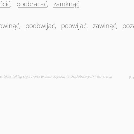
ócić
,
poobracać
,
zamknąć
bwinąć
,
poobwijać
,
poowijać
,
zawinąć
,
poz
e.
Skontaktuj się
z nami w celu uzyskania dodatkowych informacji
Pr