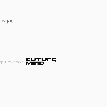
awijać
ojekt i wykonanie