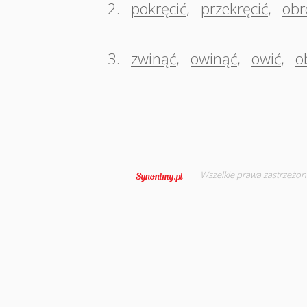
2.
pokręcić
,
przekręcić
,
obr
3.
zwinąć
,
owinąć
,
owić
,
o
Wszelkie prawa zastrzeżon