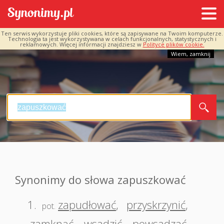
Ten serwis wykorzystuje pliki cookies, które są zapisywane na Twoim komputerze.
Technologia ta jest wykorzystywana w celach funkcjonalnych, statystycznych i
reklamowych. Więcej informacji znajdziesz w
Polityce plików cookie.
Wiem, zamknij
Synonimy do słowa zapuszkować
1.
zapudłować
,
przyskrzynić
,
pot.
zamknąć
,
wsadzić
,
powsadzać
,