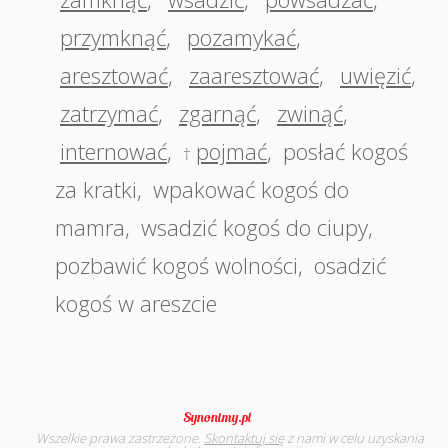
przymknąć
,
pozamykać
,
aresztować
,
zaaresztować
,
uwięzić
,
zatrzymać
,
zgarnąć
,
zwinąć
,
internować
,
pojmać
,
posłać kogoś
†
za kratki
,
wpakować kogoś do
mamra
,
wsadzić kogoś do ciupy
,
pozbawić kogoś wolności
,
osadzić
kogoś w areszcie
Wszelkie prawa zastrzeżone.
Skontaktuj się
z nami w celu uzyskania