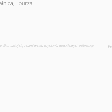
łnica
,
burza
e.
Skontaktuj się
z nami w celu uzyskania dodatkowych informacji
Pr