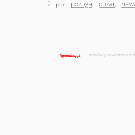
2.
pożoga
,
pożar
,
nawa
przen.
Wszelkie prawa zastrzeżon