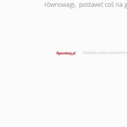
równowagi
,
postawić coś na 
Wszelkie prawa zastrzeżon