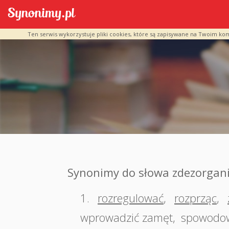
Ten serwis wykorzystuje pliki cookies, które są zapisywane na Twoim ko
Synonimy do słowa zdezorgan
1.
rozregulować
,
rozprząc
,
wprowadzić zamęt
,
spowodow