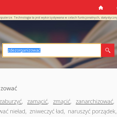
mputerze. Technologia ta jest wykorzystywana w celach funkcjonalnych, statystyczn
izować
zaburzyć
,
zamącić
,
zmącić
,
zanarchizować
,
ać nieład
,
zniweczyć ład
,
naruszyć porządek