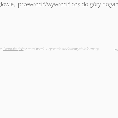
głowie
,
przewrócić/wywrócić coś do góry noga
e.
Skontaktuj się
z nami w celu uzyskania dodatkowych informacji
Pr