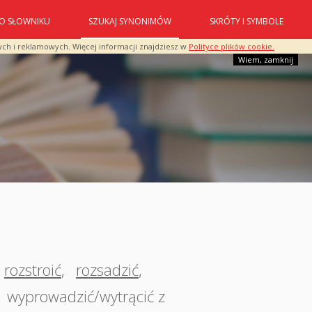
O SŁOWNIKU
SZUKAJ SYNONIMÓW
SKRÓTY I SYMBOLE
ych i reklamowych. Więcej informacji znajdziesz w
Polityce plików cookie.
Wiem, zamknij
rozstroić
,
rozsadzić
,
,
wyprowadzić/wytrącić z