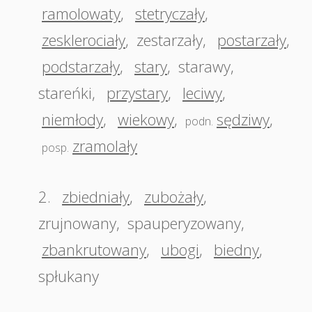
ramolowaty
,
stetryczały
,
zesklerociały
,
zestarzały
,
postarzały
,
podstarzały
,
stary
,
starawy
,
stareńki
,
przystary
,
leciwy
,
niemłody
,
wiekowy
,
sędziwy
,
podn.
zramolały
posp.
2.
zbiedniały
,
zubożały
,
zrujnowany
,
spauperyzowany
,
zbankrutowany
,
ubogi
,
biedny
,
spłukany