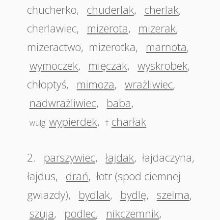
chucherko
,
chuderlak
,
cherlak
,
cherlawiec
,
mizerota
,
mizerak
,
mizeractwo
,
mizerotka
,
marnota
,
wymoczek
,
mięczak
,
wyskrobek
,
chłoptyś
,
mimoza
,
wrażliwiec
,
nadwrażliwiec
,
baba
,
wypierdek
,
charłak
wulg.
†
2.
parszywiec
,
łajdak
,
łajdaczyna
,
łajdus
,
drań
,
łotr (spod ciemnej
gwiazdy)
,
bydlak
,
bydlę
,
szelma
,
szuja
,
podlec
,
nikczemnik
,