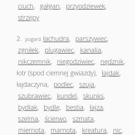
ciuch
,
gałgan
,
przyodziewek
,
strzępy
2.
łachudra
,
parszywiec
,
pogard.
zgniłek
,
plugawiec
,
kanalia
,
nikczemnik
,
niegodziwiec
,
nędznik
,
łotr (spod ciemnej gwiazdy)
,
łajdak
,
łajdaczyna
,
podlec
,
szuja
,
szubrawiec
,
kundel
,
skunks
,
bydlak
,
bydlę
,
bestia
,
łajza
,
szelma
,
ścierwo
,
szmata
,
miernota
,
marnota
,
kreatura
,
nic
,