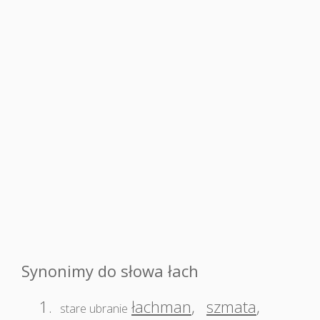
Synonimy do słowa łach
1.
łachman
,
szmata
,
stare ubranie