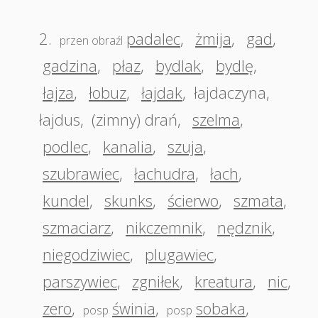
2.
padalec
,
żmija
,
gad
,
przen obraźl
gadzina
,
płaz
,
bydlak
,
bydlę
,
łajza
,
łobuz
,
łajdak
,
łajdaczyna
,
łajdus
,
(zimny) drań
,
szelma
,
podlec
,
kanalia
,
szuja
,
szubrawiec
,
łachudra
,
łach
,
kundel
,
skunks
,
ścierwo
,
szmata
,
szmaciarz
,
nikczemnik
,
nędznik
,
niegodziwiec
,
plugawiec
,
parszywiec
,
zgniłek
,
kreatura
,
nic
,
zero
,
świnia
,
sobaka
,
posp
posp