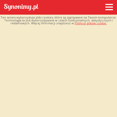
Ten serwis wykorzystuje pliki cookies, które są zapisywane na Twoim komputerze.
Technologia ta jest wykorzystywana w celach funkcjonalnych, statystycznych i
reklamowych. Więcej informacji znajdziesz w
Polityce plików cookie.