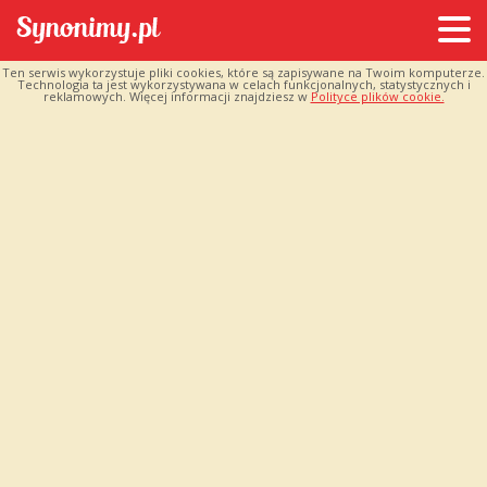
Ten serwis wykorzystuje pliki cookies, które są zapisywane na Twoim komputerze.
Technologia ta jest wykorzystywana w celach funkcjonalnych, statystycznych i
reklamowych. Więcej informacji znajdziesz w
Polityce plików cookie.