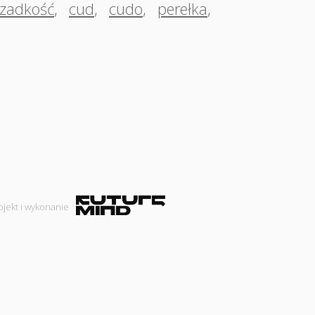
rzadkość
,
cud
,
cudo
,
perełka
,
ojekt i wykonanie