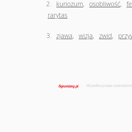
2.
kuriozum
,
osobliwość
,
f
rarytas
3.
zjawa
,
wizja
,
zwid
,
przy
Wszelkie prawa zastrzeżon