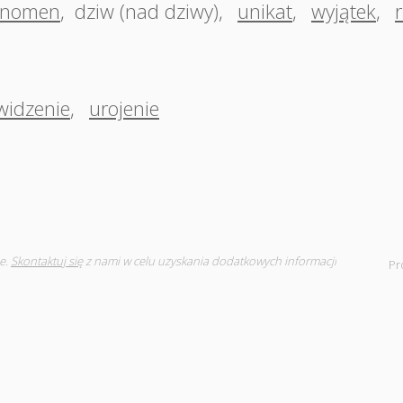
enomen
,
dziw (nad dziwy)
,
unikat
,
wyjątek
,
widzenie
,
urojenie
e.
Skontaktuj się
z nami w celu uzyskania dodatkowych informacji
Pr