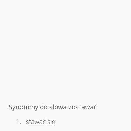
Synonimy do słowa zostawać
1.
stawać się