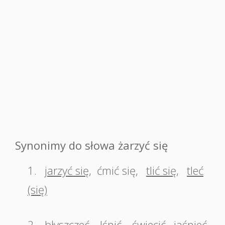
Synonimy do słowa żarzyć się
1.
jarzyć się
,
ćmić się
,
tlić się
,
tleć
(się)
2.
błyszczeć
,
lśnić
,
świecić
,
jaśnieć