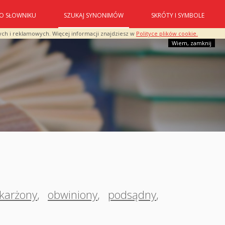
O SŁOWNIKU
SZUKAJ SYNONIMÓW
SKRÓTY I SYMBOLE
ych i reklamowych. Więcej informacji znajdziesz w
Polityce plików cookie.
Wiem, zamknij
karżony
,
obwiniony
,
podsądny
,