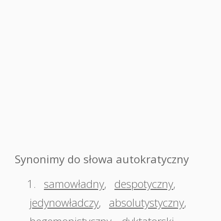
Synonimy do słowa autokratyczny
1.
samowładny
,
despotyczny
,
jedynowładczy
,
absolutystyczny
,