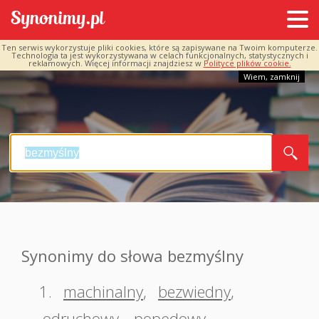
Ten serwis wykorzystuje pliki cookies, które są zapisywane na Twoim komputerze.
Technologia ta jest wykorzystywana w celach funkcjonalnych, statystycznych i
reklamowych. Więcej informacji znajdziesz w
Polityce plików cookie.
Wiem, zamknij
Synonimy do słowa bezmyślny
1.
machinalny
,
bezwiedny
,
odruchowy
,
popędowy
,