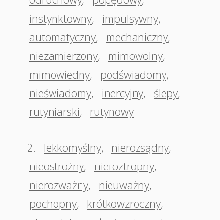
instynktowny
,
impulsywny
,
automatyczny
,
mechaniczny
,
niezamierzony
,
mimowolny
,
mimowiedny
,
podświadomy
,
nieświadomy
,
inercyjny
,
ślepy
,
rutyniarski
,
rutynowy
2.
lekkomyślny
,
nierozsądny
,
nieostrożny
,
nieroztropny
,
nierozważny
,
nieuważny
,
pochopny
,
krótkowzroczny
,