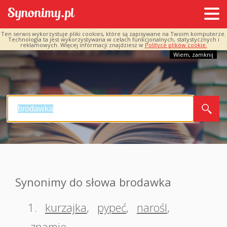
Ten serwis wykorzystuje pliki cookies, które są zapisywane na Twoim komputerze.
Technologia ta jest wykorzystywana w celach funkcjonalnych, statystycznych i
reklamowych. Więcej informacji znajdziesz w
Polityce plików cookie.
Wiem, zamknij
Synonimy do słowa brodawka
1.
kurzajka
,
pypeć
,
narośl
,
znamię