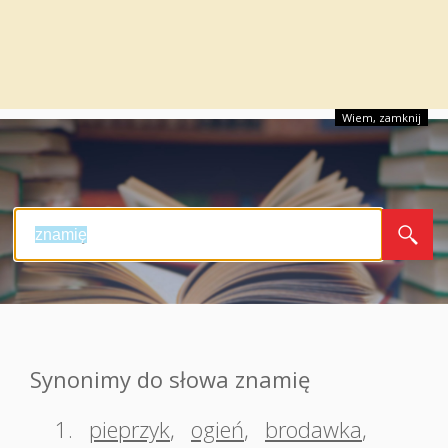
Wiem, zamknij
Synonimy do słowa znamię
1.
pieprzyk
,
ogień
,
brodawka
,