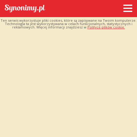
Ten serwis wykorzystuje pliki cookies, które są zapisywane na Twoim komputerze.
Technologia ta jest wykorzystywana w celach funkcjonalnych, statystycznych i
reklamowych. Więcej informacji znajdziesz w
Polityce plików cookie.