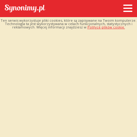
Ten serwis wykorzystuje pliki cookies, które są zapisywane na Twoim komputerze.
Technologia ta jest wykorzystywana w celach funkcjonalnych, statystycznych i
reklamowych. Więcej informacji znajdziesz w
Polityce plików cookie.