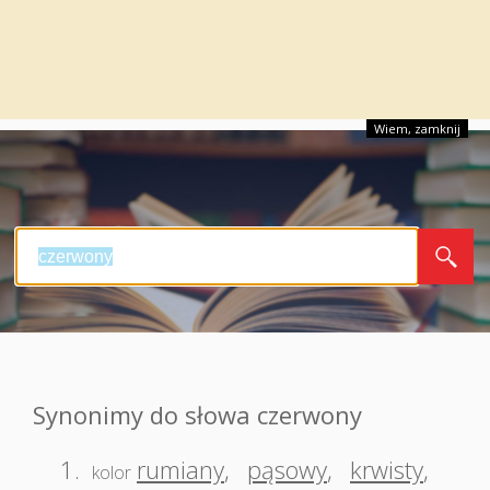
Wiem, zamknij
Synonimy do słowa czerwony
1.
rumiany
,
pąsowy
,
krwisty
,
kolor