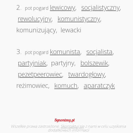
2.
lewicowy
,
socjalistyczny
,
pot pogard
rewolucyjny
,
komunistyczny
,
komunizujący
,
lewacki
3.
komunista
,
socjalista
,
pot pogard
partyjniak
,
partyjny
,
bolszewik
,
pezetpeerowiec
,
twardogłowy
,
reżimowiec
,
komuch
,
aparatczyk
Wszelkie prawa zastrzeżone.
Skontaktuj się
z nami w celu uzyskania
dodatkowych informacji