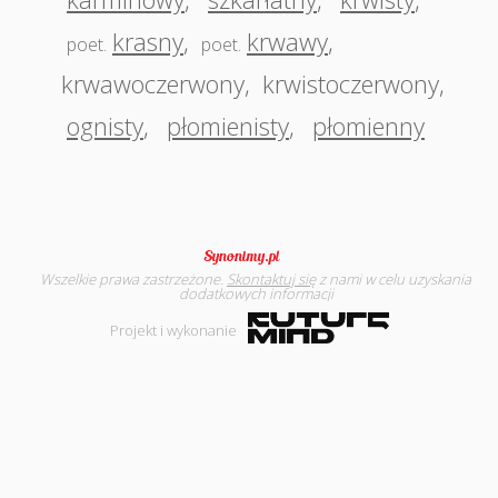
krasny
,
krwawy
,
poet.
poet.
krwawoczerwony
,
krwistoczerwony
,
ognisty
,
płomienisty
,
płomienny
Wszelkie prawa zastrzeżone.
Skontaktuj się
z nami w celu uzyskania
dodatkowych informacji
Projekt i wykonanie