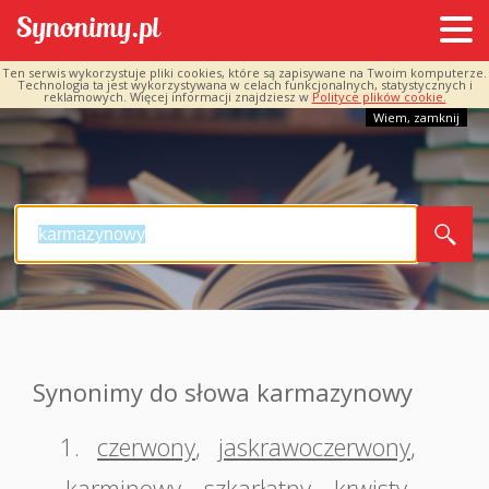
Ten serwis wykorzystuje pliki cookies, które są zapisywane na Twoim komputerze.
Technologia ta jest wykorzystywana w celach funkcjonalnych, statystycznych i
reklamowych. Więcej informacji znajdziesz w
Polityce plików cookie.
Wiem, zamknij
Synonimy do słowa karmazynowy
1.
czerwony
,
jaskrawoczerwony
,
karminowy
,
szkarłatny
,
krwisty
,