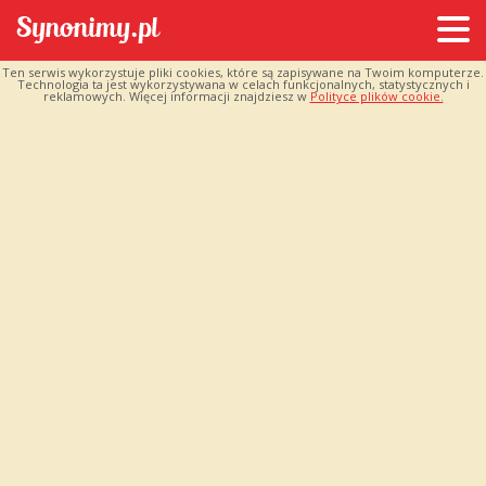
Ten serwis wykorzystuje pliki cookies, które są zapisywane na Twoim komputerze.
Technologia ta jest wykorzystywana w celach funkcjonalnych, statystycznych i
reklamowych. Więcej informacji znajdziesz w
Polityce plików cookie.