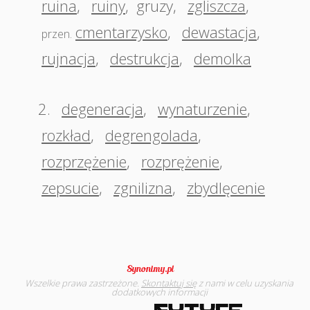
ruina
,
ruiny
,
gruzy
,
zgliszcza
,
cmentarzysko
,
dewastacja
,
przen.
rujnacja
,
destrukcja
,
demolka
2.
degeneracja
,
wynaturzenie
,
rozkład
,
degrengolada
,
rozprzężenie
,
rozprężenie
,
zepsucie
,
zgnilizna
,
zbydlęcenie
Wszelkie prawa zastrzeżone.
Skontaktuj się
z nami w celu uzyskania
dodatkowych informacji