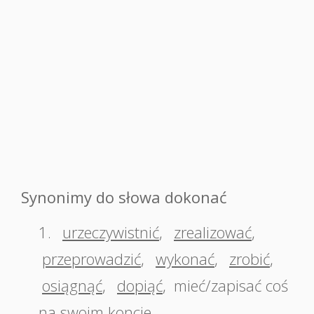
Synonimy do słowa dokonać
1.
urzeczywistnić
,
zrealizować
,
przeprowadzić
,
wykonać
,
zrobić
,
osiągnąć
,
dopiąć
,
mieć/zapisać coś
na swoim koncie