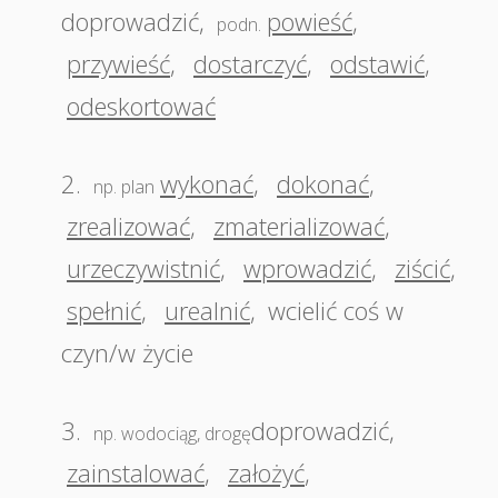
doprowadzić
,
powieść
,
podn.
przywieść
,
dostarczyć
,
odstawić
,
odeskortować
2.
wykonać
,
dokonać
,
np. plan
zrealizować
,
zmaterializować
,
urzeczywistnić
,
wprowadzić
,
ziścić
,
spełnić
,
urealnić
,
wcielić coś w
czyn/w życie
3.
doprowadzić
,
np. wodociąg, drogę
zainstalować
,
założyć
,