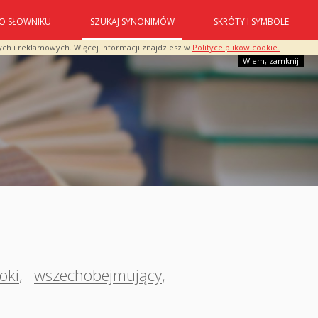
O SŁOWNIKU
SZUKAJ SYNONIMÓW
SKRÓTY I SYMBOLE
ych i reklamowych. Więcej informacji znajdziesz w
Polityce plików cookie.
Wiem, zamknij
oki
,
wszechobejmujący
,