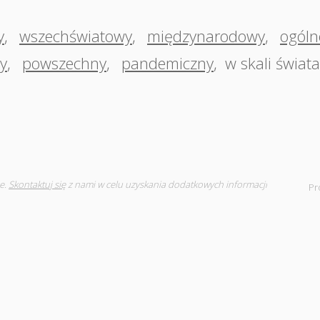
y
,
wszechświatowy
,
międzynarodowy
,
ogóln
y
,
powszechny
,
pandemiczny
,
w skali świata
e.
Skontaktuj się
z nami w celu uzyskania dodatkowych informacji
Pr