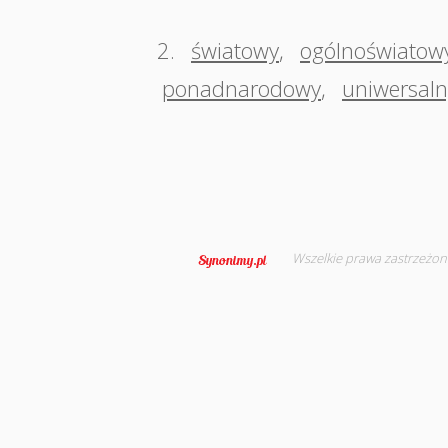
2.
światowy
,
ogólnoświatow
ponadnarodowy
,
uniwersaln
Wszelkie prawa zastrzeżon