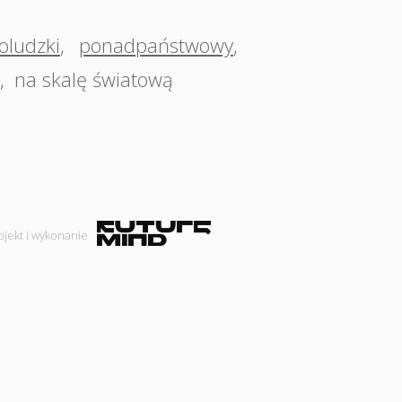
oludzki
,
ponadpaństwowy
,
,
na skalę światową
ojekt i wykonanie