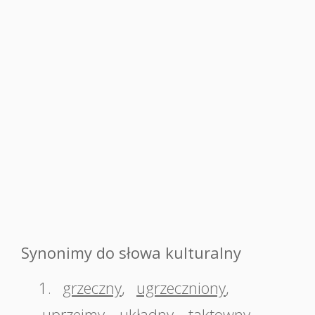
Synonimy do słowa kulturalny
1.
grzeczny
,
ugrzeczniony
,
uprzejmy
,
układny
,
taktowny
,