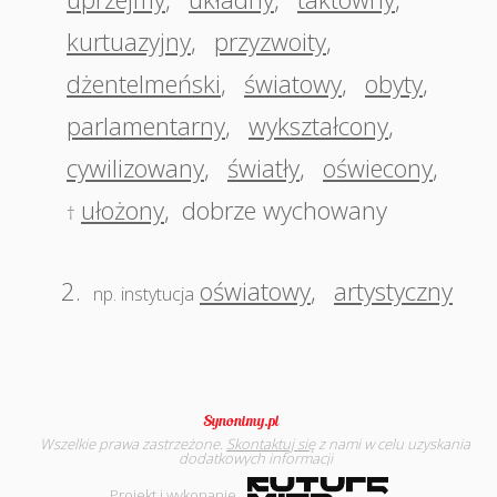
kurtuazyjny
,
przyzwoity
,
dżentelmeński
,
światowy
,
obyty
,
parlamentarny
,
wykształcony
,
cywilizowany
,
światły
,
oświecony
,
ułożony
,
dobrze wychowany
†
2.
oświatowy
,
artystyczny
np. instytucja
Wszelkie prawa zastrzeżone.
Skontaktuj się
z nami w celu uzyskania
dodatkowych informacji
Projekt i wykonanie