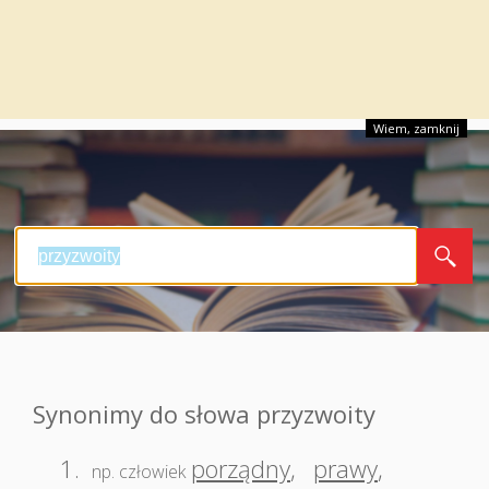
Wiem, zamknij
Synonimy do słowa przyzwoity
1.
porządny
,
prawy
,
np. człowiek