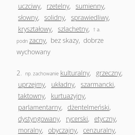
uczciwy
,
rzetelny
,
sumienny
,
słowny
,
solidny
,
sprawiedliwy
,
kryształowy
,
szlachetny
,
† a.
zacny
,
bez skazy
,
dobrze
podn
wychowany
2.
kulturalny
,
grzeczny
,
np. zachowanie
uprzejmy
,
układny
,
szarmancki
,
taktowny
,
kurtuazyjny
,
parlamentarny
,
dżentelmeński
,
dystyngowany
,
rycerski
,
etyczny
,
moralny
,
obyczajny
,
cenzuralny
,