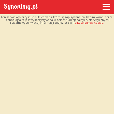
Ten serwis wykorzystuje pliki cookies, które są zapisywane na Twoim komputerze.
Technologia ta jest wykorzystywana w celach funkcjonalnych, statystycznych i
reklamowych. Więcej informacji znajdziesz w
Polityce plików cookie.