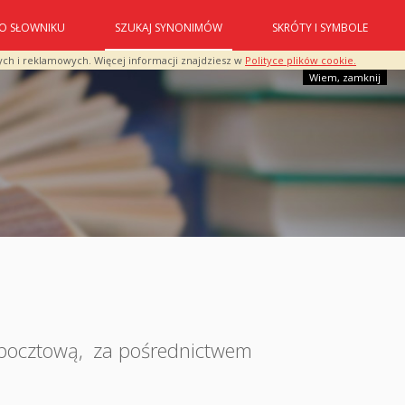
O SŁOWNIKU
SZUKAJ SYNONIMÓW
SKRÓTY I SYMBOLE
ych i reklamowych. Więcej informacji znajdziesz w
Polityce plików cookie.
Wiem, zamknij
/pocztową
,
za pośrednictwem