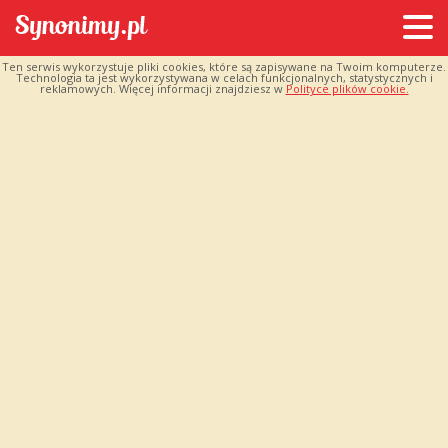
Ten serwis wykorzystuje pliki cookies, które są zapisywane na Twoim komputerze.
Technologia ta jest wykorzystywana w celach funkcjonalnych, statystycznych i
reklamowych. Więcej informacji znajdziesz w
Polityce plików cookie.