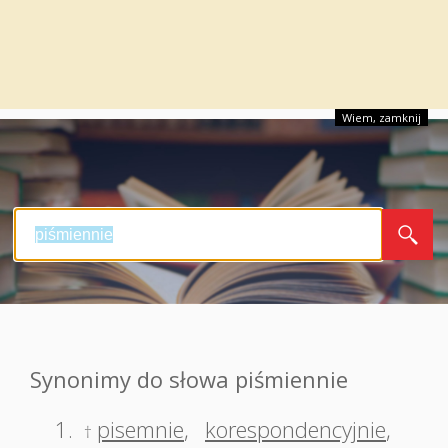
Wiem, zamknij
Synonimy do słowa piśmiennie
1.
pisemnie
,
korespondencyjnie
,
†