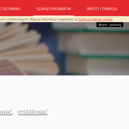
O SŁOWNIKU
SZUKAJ SYNONIMÓW
SKRÓTY I SYMBOLE
ych i reklamowych. Więcej informacji znajdziesz w
Polityce plików cookie.
Wiem, zamknij
ować
,
instalować