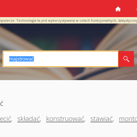
mputerze. Technologia ta jest wykorzystywana w celach funkcjonalnych, statystyczn
ć
lecić
,
składać
,
konstruować
,
stawiać
,
mont