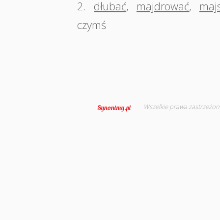
2.
dłubać
,
majdrować
,
maj
czymś
Wszelkie prawa zastrzeżon