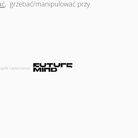
ać
,
grzebać/manipulować przy
ojekt i wykonanie