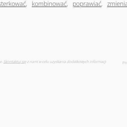
sterkować
,
kombinować
,
poprawiać
,
zmieni
e.
Skontaktuj się
z nami w celu uzyskania dodatkowych informacji
Pr