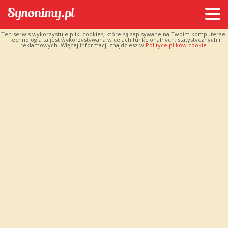
Ten serwis wykorzystuje pliki cookies, które są zapisywane na Twoim komputerze.
Technologia ta jest wykorzystywana w celach funkcjonalnych, statystycznych i
reklamowych. Więcej informacji znajdziesz w
Polityce plików cookie.