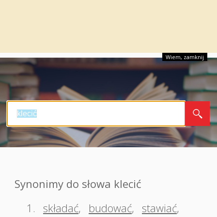
Wiem, zamknij
Synonimy do słowa klecić
1.
składać
,
budować
,
stawiać
,