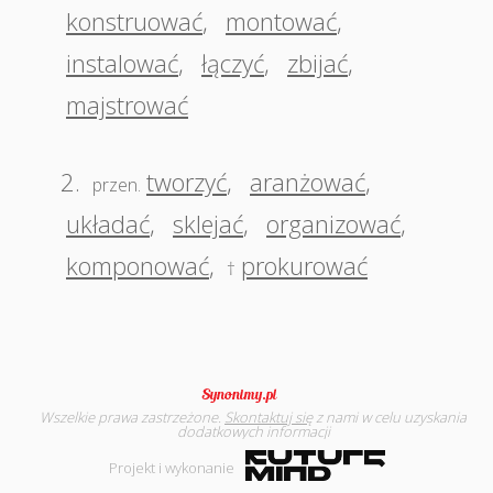
konstruować
,
montować
,
instalować
,
łączyć
,
zbijać
,
majstrować
2.
tworzyć
,
aranżować
,
przen.
układać
,
sklejać
,
organizować
,
komponować
,
prokurować
†
Wszelkie prawa zastrzeżone.
Skontaktuj się
z nami w celu uzyskania
dodatkowych informacji
Projekt i wykonanie