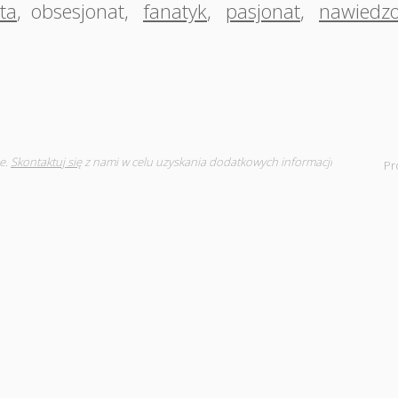
ta
,
obsesjonat
,
fanatyk
,
pasjonat
,
nawiedz
e.
Skontaktuj się
z nami w celu uzyskania dodatkowych informacji
Pr