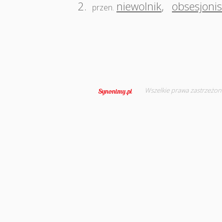
2.
niewolnik
,
obsesjonis
przen.
Wszelkie prawa zastrzeżon