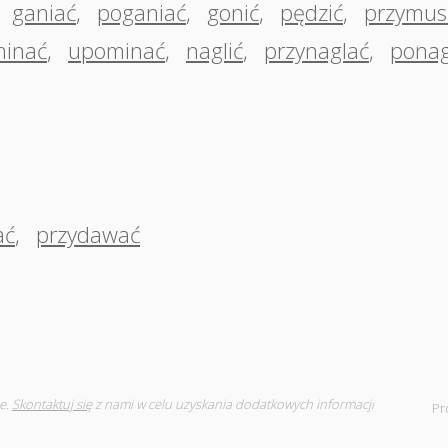
,
ganiać
,
poganiać
,
gonić
,
pędzić
,
przymus
inać
,
upominać
,
naglić
,
przynaglać
,
ponag
ać
,
przydawać
e.
Skontaktuj się
z nami w celu uzyskania dodatkowych informacji
Pr