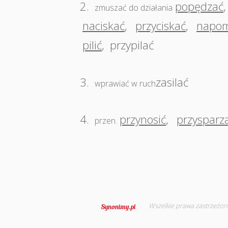
2.
popędzać
zmuszać do działania
naciskać
,
przyciskać
,
napom
pilić
,
przypilać
3.
zasilać
wprawiać w ruch
4.
przynosić
,
przysparz
przen.
Wszelkie prawa zastrzeżon