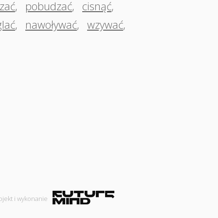
zać
,
pobudzać
,
cisnąć
,
lać
,
nawoływać
,
wzywać
,
ojekt i wykonanie