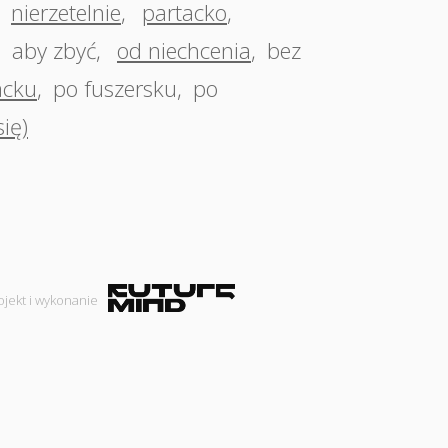
,
nierzetelnie
,
partacko
,
,
aby zbyć
,
od niechcenia
,
bez
acku
,
po fuszersku
,
po
ię)
ojekt i wykonanie