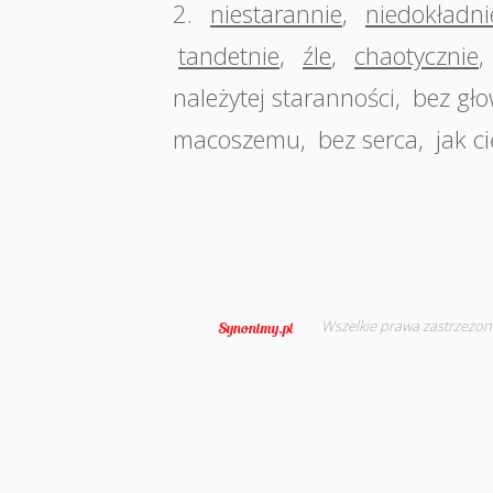
2.
niestarannie
,
niedokładni
tandetnie
,
źle
,
chaotycznie
,
należytej staranności
,
bez gł
macoszemu
,
bez serca
,
jak c
Wszelkie prawa zastrzeżon