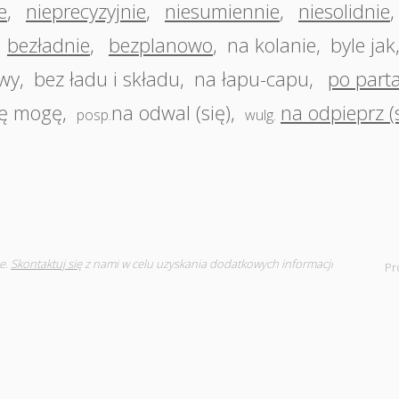
e
,
nieprecyzyjnie
,
niesumiennie
,
niesolidnie
bezładnie
,
bezplanowo
,
na kolanie
,
byle jak
owy
,
bez ładu i składu
,
na łapu-capu
,
po part
ię mogę
,
na odwal (się)
,
na odpieprz (s
posp.
wulg.
e.
Skontaktuj się
z nami w celu uzyskania dodatkowych informacji
Pr