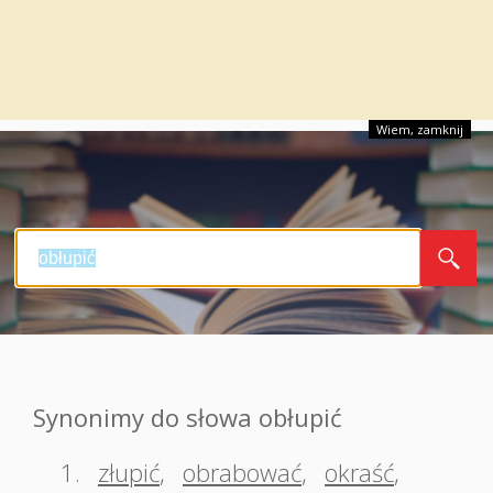
Wiem, zamknij
Synonimy do słowa obłupić
1.
złupić
,
obrabować
,
okraść
,