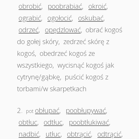
obrobić
,
poobrabiać
,
okroić
,
ograbić
,
ogołocić
,
oskubać
,
odrzeć
,
opędzlować
,
obrać kogoś
do gołej skóry
,
zedrzeć skórę z
kogoś
,
obedrzeć kogoś ze
wszystkiego
,
wycisnąć kogoś jak
cytrynę/gąbkę
,
puścić kogoś z
torbami/w skarpetkach
2.
obłupać
,
poobłupywać
,
pot
obtłuc
,
odtłuc
,
poobtłukiwać
,
nadbić
,
utłuc
,
obtrącić
,
odtrącić
,