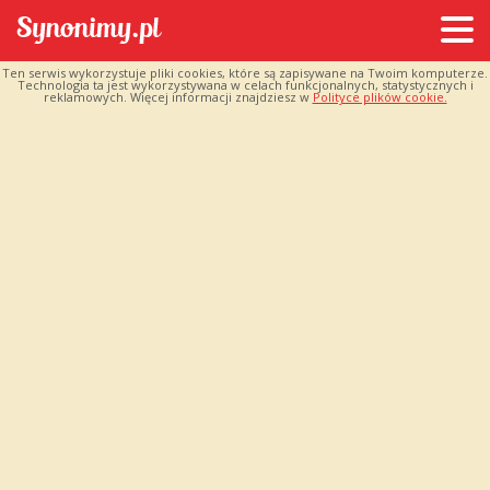
Ten serwis wykorzystuje pliki cookies, które są zapisywane na Twoim komputerze.
Technologia ta jest wykorzystywana w celach funkcjonalnych, statystycznych i
reklamowych. Więcej informacji znajdziesz w
Polityce plików cookie.