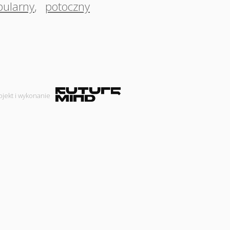
pularny
,
potoczny
ojekt i wykonanie