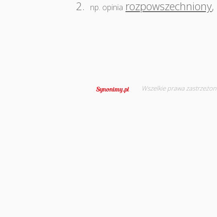
2.
rozpowszechniony
,
np. opinia
Wszelkie prawa zastrzeżon