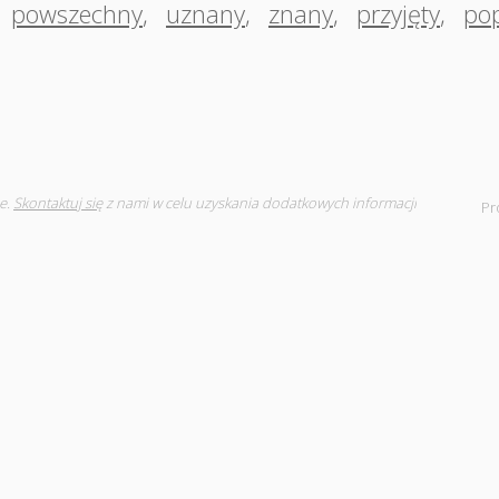
powszechny
,
uznany
,
znany
,
przyjęty
,
po
e.
Skontaktuj się
z nami w celu uzyskania dodatkowych informacji
Pr