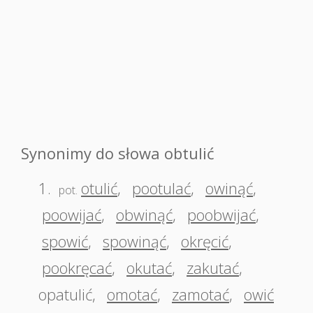
Synonimy do słowa obtulić
1.
otulić
,
pootulać
,
owinąć
,
pot.
poowijać
,
obwinąć
,
poobwijać
,
spowić
,
spowinąć
,
okręcić
,
pookręcać
,
okutać
,
zakutać
,
opatulić
,
omotać
,
zamotać
,
owić