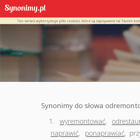
Ten serwis wykorzystuje pliki cookies, które są zapisywane na Twoim ko
Synonimy do słowa odremont
1.
wyremontować
,
odrestau
naprawić
,
ponaprawiać
,
prz