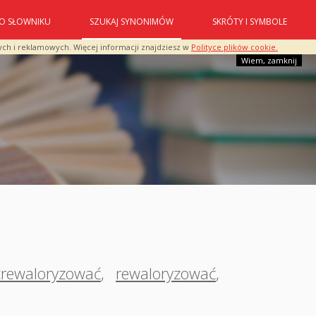
O SŁOWNIKU
SZUKAJ SYNONIMÓW
SKRÓTY I SYMBOLE
ych i reklamowych. Więcej informacji znajdziesz w
Polityce plików cookie.
Wiem, zamknij
zrewaloryzować
,
rewaloryzować
,