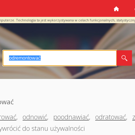
mputerze. Technologia ta jest wykorzystywana w celach funkcjonalnych, statystyczn
ować
rować
,
odnowić
,
poodnawiać
,
odratować
,
ywrócić do stanu używalności