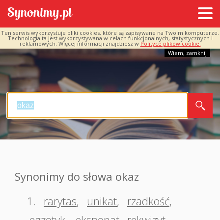
Ten serwis wykorzystuje pliki cookies, które są zapisywane na Twoim komputerze.
Technologia ta jest wykorzystywana w celach funkcjonalnych, statystycznych i
reklamowych. Więcej informacji znajdziesz w
Polityce plików cookie.
Wiem, zamknij
Synonimy do słowa okaz
1.
rarytas
,
unikat
,
rzadkość
,
egzotyk
,
eksponat
,
rekwizyt
,