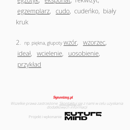
egzemplarz
,
cudo
,
cudeńko
,
biały
kruk
2.
wzór
,
wzorzec
,
np. piękna, głupoty
ideał
,
wcielenie
,
uosobienie
,
przykład
Wszelkie prawa zastrzeżone.
Skontaktuj się
z nami w celu uzyskania
dodatkowych informacji
Projekt i wykonanie