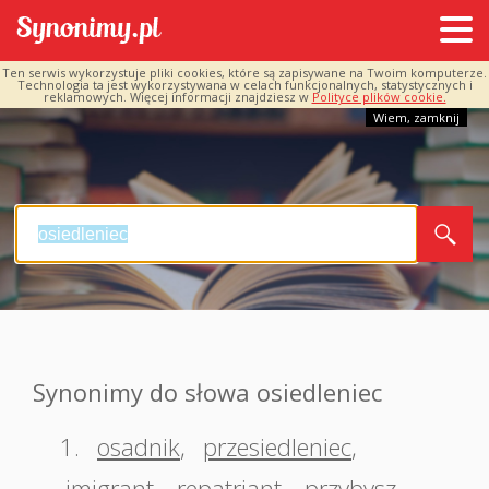
Ten serwis wykorzystuje pliki cookies, które są zapisywane na Twoim komputerze.
Technologia ta jest wykorzystywana w celach funkcjonalnych, statystycznych i
reklamowych. Więcej informacji znajdziesz w
Polityce plików cookie.
Wiem, zamknij
Synonimy do słowa osiedleniec
1.
osadnik
,
przesiedleniec
,
imigrant
,
repatriant
,
przybysz
,