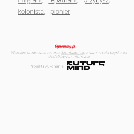
kolonista
,
pionier
Wszelkie prawa zastrzeżone.
Skontaktuj się
z nami w celu uzyskania
dodatkowych informacji
Projekt i wykonanie