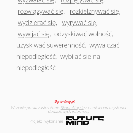
rozwiązywać się
,
rozkiełznywać się
,
wydzierać się
,
wyrywać się
,
wywijać się
,
odzyskiwać wolność
,
uzyskiwać suwerenność
,
wywalczać
niepodległość
,
wybijać się na
niepodległość
Wszelkie prawa zastrzeżone.
Skontaktuj się
z nami w celu uzyskania
dodatkowych informacji
Projekt i wykonanie