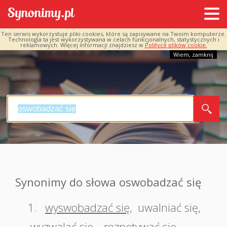
Ten serwis wykorzystuje pliki cookies, które są zapisywane na Twoim komputerze.
Technologia ta jest wykorzystywana w celach funkcjonalnych, statystycznych i
reklamowych. Więcej informacji znajdziesz w
Polityce plików cookie.
Wiem, zamknij
Synonimy do słowa oswobadzać się
1.
wyswobadzać się
,
uwalniać się
,
wyzwalać się
,
rozpętywać się
,