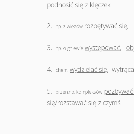
podnosić się z klęczek
2.
rozpętywać się
,
np. z więzów
3.
występować
,
ob
np. o gniewie
4.
wydzielać się
,
wytrąca
chem.
5.
pozbywać 
przen.np. kompleksów
się/rozstawać się z czymś