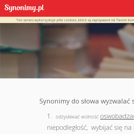
Ten serwis wykorzystuje pliki cookies, które są zapisywane na Twoim ko
Synonimy do słowa wyzwalać s
1.
oswobadzać
odzyskiwać wolność
niepodległość
,
wybijać się na