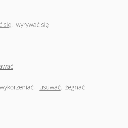
ć się
,
wyrywać się
awać
wykorzeniać
,
usuwać
,
żegnać