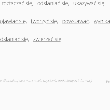
roztaczać się
,
odsłaniać się
,
ukazywać się
ojawiać się
,
tworzyć się
,
powstawać
,
wynika
dsłaniać się
,
zwierzać się
e.
Skontaktuj się
z nami w celu uzyskania dodatkowych informacji
Pr