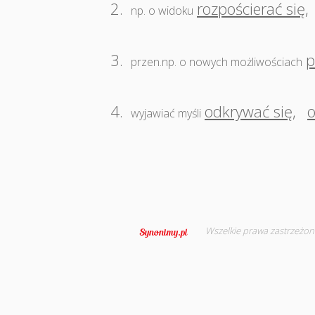
2.
rozpościerać się
,
np. o widoku
3.
p
przen.np. o nowych możliwościach
4.
odkrywać się
,
o
wyjawiać myśli
Wszelkie prawa zastrzeżon