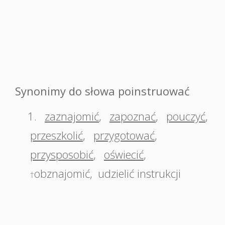
Synonimy do słowa poinstruować
1.
zaznajomić
,
zapoznać
,
pouczyć
,
przeszkolić
,
przygotować
,
przysposobić
,
oświecić
,
obznajomić
,
udzielić instrukcji
†