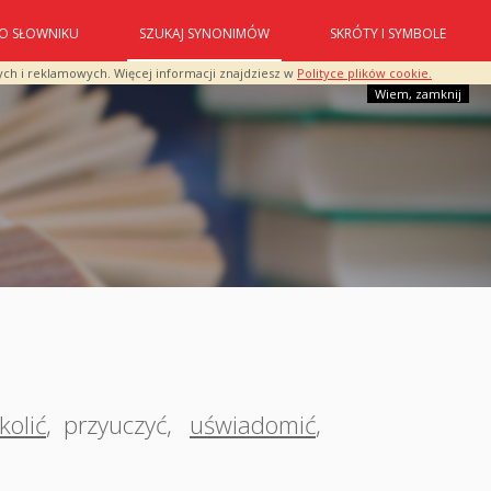
O SŁOWNIKU
SZUKAJ SYNONIMÓW
SKRÓTY I SYMBOLE
ych i reklamowych. Więcej informacji znajdziesz w
Polityce plików cookie.
Wiem, zamknij
kolić
,
przyuczyć
,
uświadomić
,