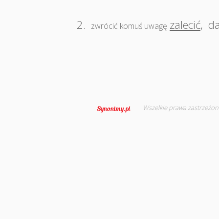
2.
zalecić
,
d
zwrócić komuś uwagę
Wszelkie prawa zastrzeżon