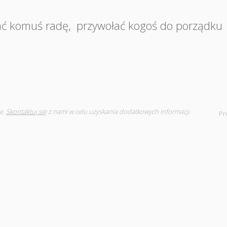
ać komuś radę
,
przywołać kogoś do porządku
e.
Skontaktuj się
z nami w celu uzyskania dodatkowych informacji
Pr