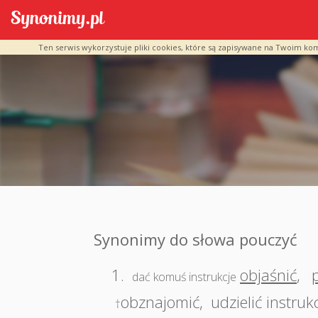
Ten serwis wykorzystuje pliki cookies, które są zapisywane na Twoim ko
Synonimy do słowa pouczyć
1.
objaśnić
,
dać komuś instrukcje
obznajomić
,
udzielić instru
†